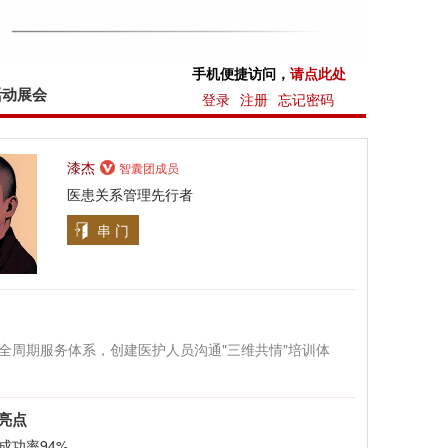
手机便捷访问，
请点此处
活动展会
登录
注册
忘记密码
漆杰
智囊团成员
医患关系管理先行者
串 门
全周期服务体系，创建医护人员沟通"三维共情"培训体
亮点
成功率94%