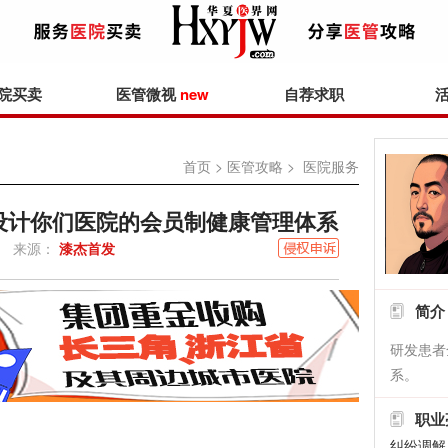
院买卖
医管微视
new
自荐求职
首页
>
医管攻略
> 医院服务
：设计你们医院的会员制健康管理体系
来源：
漆杰首发
简介
研发患者
系。
职业
纠纷调解