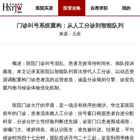
医院买卖
医管攻略
自荐求职
我的
门诊叫号系统重构：从人工分诊到智能队列
来源：
元辰
概述：医院门诊叫号混乱、患者无效等待时间长、插队投诉
频发。本文记录某医院以智能队列算法替代人工分诊、以动态资
源调配重构门诊患者流的运营改造，涵盖分诊规则引擎、诊室负
载均衡与候诊体验优化机制。
医院门诊大厅的早晨，是一场没有秩序的潮汐。华北某医院
前年的门诊，患者流依赖人工分诊：挂号窗口根据患者自述分配
科室，分诊台护士凭经验判断优先级，诊室门口患者围成扇形，
谁嗓门大、谁挤得前、谁认识医生，谁先被叫进。结果是，平均
候诊时间四十七分钟，插队投诉月均二十三起，诊室利用率峰谷