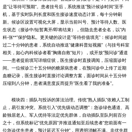
是"让等待可预期"。患者挂号后，系统推送"预计候诊时间"至手
机，基于实时队列长度和医生接诊速度动态计算，每十分钟刷
新。候诊区设置可视化大屏，显示当前叫号、预计等待人数、医
生状态（接诊中/短暂离开/即将结束），但隐去患者全名，以"内
科-张**"保护隐私。更关键的设计是"等待价值填充"：候诊时间超
过二十分钟的患者，系统自动推送"健康科普短视频"（与挂号科室
相关，如心内科候诊者看"胸痛自救"短片），或开放"预问诊"通道
——患者提前填写详细症状，医生接诊时直接调阅，压缩面诊时
间。一位候诊三十五分钟的糖尿病患者，在预问诊中上传了近期
血糖记录，医生接诊时直接讨论调整方案，面诊时间从十五分钟
压缩到八分钟，患者满意度反而提升"医生看了我的准备"。
模块四：插队与投诉的算法治理。传统"熟人插队"依赖人工制
止，易引发冲突。系统引入"优先级动态调整"：急诊绿色通道、高
龄独居老人、军人优待等法定优先群体，自动插队至队列前百分
之十，但系统标记"优先原因"并推送通知至后续患者"您前面有一
位急诊优先患者，预计延迟五分钟"，用透明消解不满。非优先群