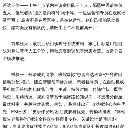
差达三倍——上午十点某内科诊室排队三十人，隔壁中医诊室仅
五人，但患者因"挂的是内科号"而干等。一位运营部专员在观察记
录里写："患者不是在看医生，是在赌运气。赌自己排的队动得
快，赌前面没有插队的，赌医生上午不提前离开。"
前年秋天，该院启动门诊叫号系统重构，核心目标是用智能
队列算法替代人工分诊，用动态资源调配平滑患者流。改造分四
个模块推进。
模块一：分诊规则引擎。医院废除"患者自选科室+挂号窗口
被动分配"模式，建立智能预问诊系统。患者挂号前，在自助机或
手机端回答结构化症状问卷：主诉、持续时间、伴随症状、既往
病史、用药情况。规则引擎基于临床路径知识库，将患者分配至
最优科室，并标注优先级。例如，"胸痛伴出汗"自动标注心内科优
先、ESI三级；"皮疹伴发热"标注皮肤科优先、传染科排查；"体检
报告异常咨询"标注全科医学科而非专科。关键设计是"智能纠
偏"：当某患者症状指向A科室，但A科室当前队列长度超过B科室