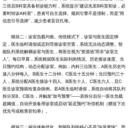
三倍且B科室具备初诊能力时，系统提示"建议先至B科室初诊，必
要时转诊A科室"，患者可自主选择。规则引擎不是强制，而是"用
信息引导选择"，减少患者盲目扎堆。
模块二：诊室负载均衡。传统模式下，诊室与医生固定绑
定，医生临时请假或迟到导致诊室空置，系统无法动态调整。智
能队列系统解耦诊室与医生，将医生视为"资源池"而非"诊室主
人"。每日早晨，系统根据医生实际到岗情况、历史接诊速度、当
日预约结构，动态分配诊室。例如，内科三位医生，A医生历史均
速八分钟每人、B医生十二分钟、C医生十五分钟；当日预约三十
人，系统分配A医生接诊十四人、B医生十人、C医生六人，且C
医生诊室预留给复杂病例。若A医生临时请假，系统自动将其队列
拆分至B、C医生，并触发"加号预警"——若拆分后任一医生负载
超阈值，自动开放备用诊室或启动"延迟预约"补偿机制（赠送下次
优先号或检查折扣券）。
模块三：候诊体验优化。智能队列的核心不是"叫号更快"，而