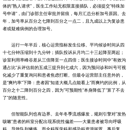
体的"熟人请求"，医生工作站无权限直接插队，必须提交"特殊加
号申请"，由门诊部主任审批并留痕，每月汇总分析加号原因。去
年，加号率从百分之七降到百分之一点二，且九成以上为复诊患
者或疑难病例的合理加号。
运行一年半后，核心运营指标发生位移。平均候诊时间从四
十七分钟压缩到十九分钟；插队投诉从月均二十三起降至两起；
诊室利用率峰谷差从三倍降至一点四倍；医生接诊时间中"有效沟
通占比"从评估前的五成三提升到七成六，因为预问诊和叫号可视
化减少了重复询问和患者焦虑打断。但最令运营部主任意外的，
是"爽约率"下降：患者因"知道大概几点能看上"而爽约的比例，从
百分之十二降到百分之四，因为"可预期性"本身降低了"算了不去
了"的随意性。
但智能队列也有边界。去年冬季流感爆发，规则引擎对"发热
咳嗽"患者的科室分配出现系统性偏差——大量患者被导向呼吸
科，导致队列瘫痪，而全科医学科和感染科资源闲置。事后复