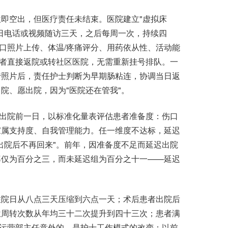
空出，但医疗责任未结束。医院建立"虚拟床
日电话或视频随访三天，之后每周一次，持续四
伤口照片上传、体温/疼痛评分、用药依从性、活动能
患者直接返院或转社区医院，无需重新挂号排队。一
传照片后，责任护士判断为早期肠粘连，协调当日返
院、愿出院，因为"医院还在管我"。
出院前一日，以标准化量表评估患者准备度：伤口
家属支持度、自我管理能力。任一维度不达标，延迟
出院后不再回来"。前年，因准备度不足而延迟出院
率仅为百分之三，而未延迟组为百分之十一——延迟
院日从八点三天压缩到六点一天；术后患者出院后
位周转次数从年均三十二次提升到四十三次；患者满
令运营部主任意外的，是护士工作模式的改变：以前