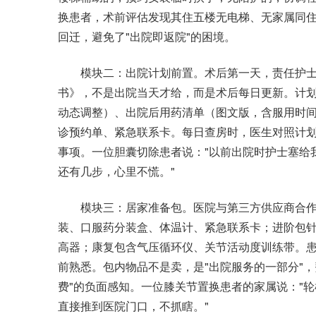
换患者，术前评估发现其住五楼无电梯、无家属同
回迁，避免了"出院即返院"的困境。
模块二：出院计划前置。术后第一天，责任护士
书》，不是出院当天才给，而是术后每日更新。计
动态调整）、出院后用药清单（图文版，含服用时
诊预约单、紧急联系卡。每日查房时，医生对照计
事项。一位胆囊切除患者说："以前出院时护士塞给
还有几步，心里不慌。"
模块三：居家准备包。医院与第三方供应商合作，
装、口服药分装盒、体温计、紧急联系卡；进阶包针
高器；康复包含气压循环仪、关节活动度训练带。
前熟悉。包内物品不是卖，是"出院服务的一部分"
费"的负面感知。一位膝关节置换患者的家属说："
直接推到医院门口，不抓瞎。"