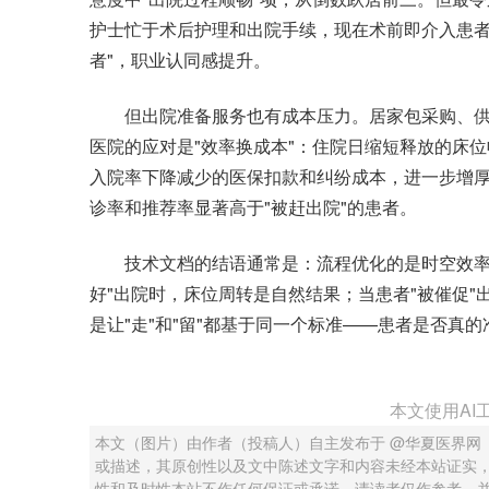
护士忙于术后护理和出院手续，现在术前即介入患者
者"，职业认同感提升。
但出院准备服务也有成本压力。居家包采购、供
医院的应对是"效率换成本"：住院日缩短释放的床
入院率下降减少的医保扣款和纠纷成本，进一步增
诊率和推荐率显著高于"被赶出院"的患者。
技术文档的结语通常是：流程优化的是时空效率，
好"出院时，床位周转是自然结果；当患者"被催促
是让"走"和"留"都基于同一个标准——患者是否真
本文使用AI
本文（图片）由作者（投稿人）自主发布于 @华夏医界网
或描述，其原创性以及文中陈述文字和内容未经本站证实
性和及时性本站不作任何保证或承诺，请读者仅作参考，