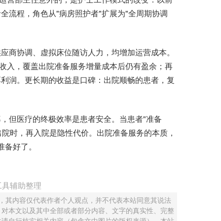
全流程，角色从"病房照护者"扩展为"全周期协调
应商协调、虚拟床位随访人力，均增加运营成本。
位收入，覆盖出院准备服务增量成本后仍有盈余；再
厚利润。更长期的收益是口碑：出院顺畅的患者，复
但医疗的终极效率是患者安全。当患者"准备
"出院时，再入院是隐性代价。出院准备服务的本质，
的准备好了。
工具辅助整理
 ，其内容仅代表作者个人观点，并不代表本站同意其说法
，对本文以及其中全部或者部分内容、文字的真实性、完整
并请自行核实相关内容（包含文中图片的版权来源），本站