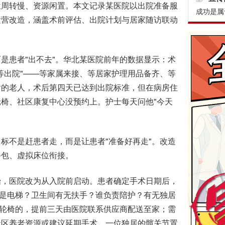
周转慢、资源闲置。本文记录某医院以出院准备服
成功是属
运营改造，涵盖术前评估、出院计划与居家随访联动
患者"出不去"。华北某医院前年的数据显示：术
等出院"——等家属来接、等居家护理用品备齐、等
后的老人，术后第四天已达到出院标准，但在病房住
椅、社区康复中心没预约上。护士每天问他"今天
不是赶患者走，而是让患者"准备好再走"。改造
备包、虚拟床位衔接。
，医院改为从入院前启动。患者确定手术日期后，
还是电梯？卫生间有无扶手？谁负责陪护？有无独居
需轮椅的，提前三天由医院联系供应商配送至家；需
社区养老资源或建议延期手术。一位独居的髋关节置