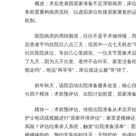
概述：术后患者因居家准备不足滞留病房，床位
务前置重构病房流转、以虚拟床位衔接居家康复的
机制。
医院病房的周转困境，往往不是手术做得慢，而是
后患者平均住院日八点三天，但其中一点七天耗在"
社区医院床位、等自己心里踏实。一位关节置换术
了九天，因为儿子出差、老伴不会叫车、家里没备轮
能走吗"，他说"再等等"，床位就这么被"等"掉了。
前年秋天，该院启动出院准备服务改造，核心目标
分四个模块：术前预评估、出院计划前置、居家准
模块一：术前预评估。传统出院准备从术后开始
护士电话或视频进行"居家环境评估"：家里是楼梯
风险？评估结果录入系统，触发"出院准备清单"：
楼梯辅助的，预约安装临时扶手；无陪护的，协调