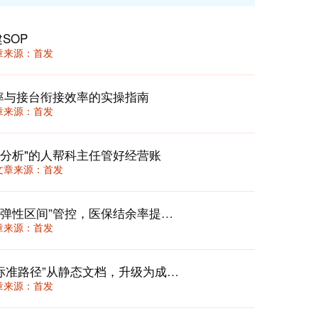
SOP
 文章来源：首发
率与接台衔接效率的实操指南
 文章来源：首发
分析"的人帮科主任管好经营账
36 文章来源：首发
门诊次均费用动态校准机制：用“三档弹性区间”管控，医保结余率提升12%还不丢患者
 文章来源：首发
临床路径2.0：在DRG/DIP时代，将“标准路径”从静态文档，升级为成本与质量的动态“驾驶舱”
 文章来源：首发