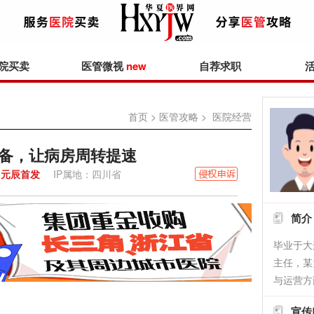
院买卖
医管微视
new
自荐求职
首页
>
医管攻略
> 医院经营
备，让病房周转提速
元辰首发
IP属地：四川省
简介
毕业于大
主任，某
与运营方
宣传