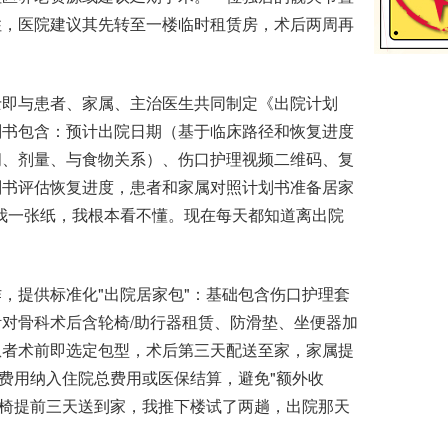
住，医院建议其先转至一楼临时租赁房，术后两周再
即与患者、家属、主治医生共同制定《出院计划
划书包含：预计出院日期（基于临床路径和恢复进度
间、剂量、与食物关系）、伤口护理视频二维码、复
划书评估恢复进度，患者和家属对照计划书准备居家
我一张纸，我根本看不懂。现在每天都知道离出院
提供标准化"出院居家包"：基础包含伤口护理套
对骨科术后含轮椅/助行器租赁、防滑垫、坐便器加
患者术前即选定包型，术后第三天配送至家，家属提
，费用纳入住院总费用或医保结算，避免"额外收
轮椅提前三天送到家，我推下楼试了两趟，出院那天