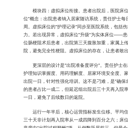
模块四：虚拟床位衔接。患者出院后，医院床位即
位"概念：出院患者纳入居家随访系统，责任护士每
周。虚拟床位的"护理记录"同步至医院系统，包括
力。若出现异常，虚拟床位"升级"为实体床位——
位肠梗阻术后患者，出院第三天腹胀加重，家属上
院，避免完全性梗阻。虚拟床位的存在，让患者敢出
更深层的设计是"出院准备度评分"。责任护士在
护理知识掌握度、用药理解度、居家环境安全度、
出院一日，针对性强化培训。这不是刁难，是"确保
的患者占比一成二，但延迟组出院后三十天再入院
一日，避免了后续数日的返院。
运行一年半后，核心运营指标发生位移。平均住
三十天非计划再入院率从一成四降到百分之六；床
意度中"出院过程顺畅"项，从倒数跃居前三。但最