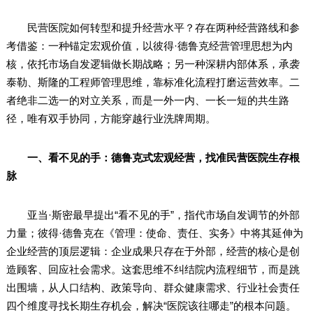
民营医院如何转型和提升经营水平？存在两种经营路线和参
考借鉴：一种锚定宏观价值，以彼得·德鲁克经营管理思想为内
核，依托市场自发逻辑做长期战略；另一种深耕内部体系，承袭
泰勒、斯隆的工程师管理思维，靠标准化流程打磨运营效率。二
者绝非二选一的对立关系，而是一外一内、一长一短的共生路
径，唯有双手协同，方能穿越行业洗牌周期。
一、看不见的手：德鲁克式宏观经营，找准民营医院生存根
脉
亚当·斯密最早提出“看不见的手”，指代市场自发调节的外部
力量；彼得·德鲁克在《管理：使命、责任、实务》中将其延伸为
企业经营的顶层逻辑：企业成果只存在于外部，经营的核心是创
造顾客、回应社会需求。这套思维不纠结院内流程细节，而是跳
出围墙，从人口结构、政策导向、群众健康需求、行业社会责任
四个维度寻找长期生存机会，解决“医院该往哪走”的根本问题。