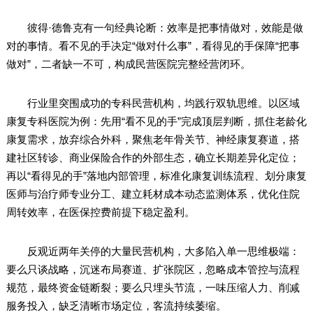
彼得·德鲁克有一句经典论断：效率是把事情做对，效能是做
对的事情。看不见的手决定“做对什么事”，看得见的手保障“把事
做对”，二者缺一不可，构成民营医院完整经营闭环。
行业里突围成功的专科民营机构，均践行双轨思维。以区域
康复专科医院为例：先用“看不见的手”完成顶层判断，抓住老龄化
康复需求，放弃综合外科，聚焦老年骨关节、神经康复赛道，搭
建社区转诊、商业保险合作的外部生态，确立长期差异化定位；
再以“看得见的手”落地内部管理，标准化康复训练流程、划分康复
医师与治疗师专业分工、建立耗材成本动态监测体系，优化住院
周转效率，在医保控费前提下稳定盈利。
反观近两年关停的大量民营机构，大多陷入单一思维极端：
要么只谈战略，沉迷布局赛道、扩张院区，忽略成本管控与流程
规范，最终资金链断裂；要么只埋头节流，一味压缩人力、削减
服务投入，缺乏清晰市场定位，客流持续萎缩。