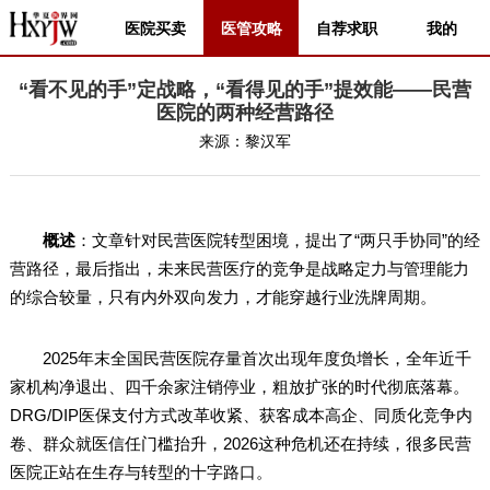
医院买卖
医管攻略
自荐求职
我的
“看不见的手”定战略，“看得见的手”提效能——民营
医院的两种经营路径
来源：
黎汉军
概述
：文章针对民营医院转型困境，提出了“两只手协同”的经
营路径，最后指出，未来民营医疗的竞争是战略定力与管理能力
的综合较量，只有内外双向发力，才能穿越行业洗牌周期。
2025年末全国民营医院存量首次出现年度负增长，全年近千
家机构净退出、四千余家注销停业，粗放扩张的时代彻底落幕。
DRG/DIP医保支付方式改革收紧、获客成本高企、同质化竞争内
卷、群众就医信任门槛抬升，2026这种危机还在持续，很多民营
医院正站在生存与转型的十字路口。