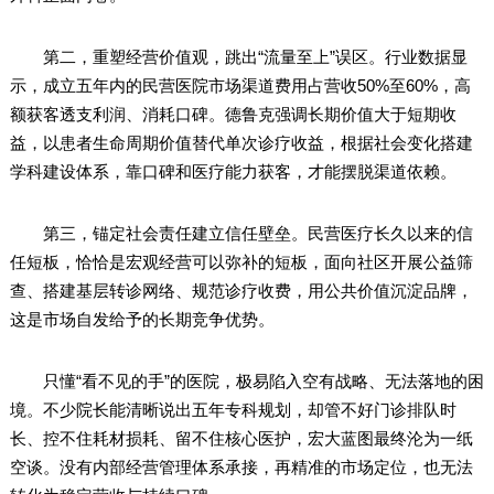
第二，重塑经营价值观，跳出“流量至上”误区。行业数据显
示，成立五年内的民营医院市场渠道费用占营收50%至60%，高
额获客透支利润、消耗口碑。德鲁克强调长期价值大于短期收
益，以患者生命周期价值替代单次诊疗收益，根据社会变化搭建
学科建设体系，靠口碑和医疗能力获客，才能摆脱渠道依赖。
第三，锚定社会责任建立信任壁垒。民营医疗长久以来的信
任短板，恰恰是宏观经营可以弥补的短板，面向社区开展公益筛
查、搭建基层转诊网络、规范诊疗收费，用公共价值沉淀品牌，
这是市场自发给予的长期竞争优势。
只懂“看不见的手”的医院，极易陷入空有战略、无法落地的困
境。不少院长能清晰说出五年专科规划，却管不好门诊排队时
长、控不住耗材损耗、留不住核心医护，宏大蓝图最终沦为一纸
空谈。没有内部经营管理体系承接，再精准的市场定位，也无法