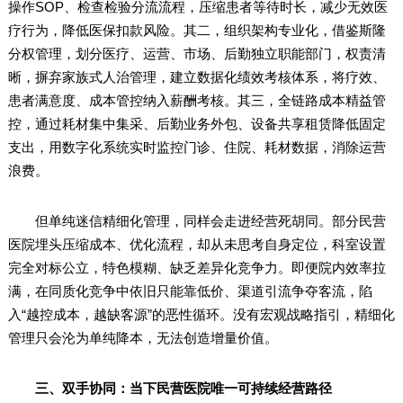
操作SOP、检查检验分流流程，压缩患者等待时长，减少无效医
疗行为，降低医保扣款风险。其二，组织架构专业化，借鉴斯隆
分权管理，划分医疗、运营、市场、后勤独立职能部门，权责清
晰，摒弃家族式人治管理，建立数据化绩效考核体系，将疗效、
患者满意度、成本管控纳入薪酬考核。其三，全链路成本精益管
控，通过耗材集中集采、后勤业务外包、设备共享租赁降低固定
支出，用数字化系统实时监控门诊、住院、耗材数据，消除运营
浪费。
但单纯迷信精细化管理，同样会走进经营死胡同。部分民营
医院埋头压缩成本、优化流程，却从未思考自身定位，科室设置
完全对标公立，特色模糊、缺乏差异化竞争力。即便院内效率拉
满，在同质化竞争中依旧只能靠低价、渠道引流争夺客流，陷
入“越控成本，越缺客源”的恶性循环。没有宏观战略指引，精细化
管理只会沦为单纯降本，无法创造增量价值。
三、双手协同：当下民营医院唯一可持续经营路径