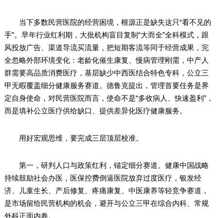
当下多数民营医院的经营困境，根源正是缺失这只“看不见的
手”。早年行业红利期，大批机构盲目复制“大而全”全科模式，跟
风投放广告、渠道导流买流量，把短期客流等同于经营成果，完
全忽略外部环境变化：老龄化催生康复、慢病管理刚需，中产人
群需要高品质消费医疗，基层缺少中西医结合特色专科，公立三
甲无暇覆盖细分健康服务赛道。德鲁克提出，管理首要任务是界
定自身使命，对民营医院而言，使命不是“多收病人、快速盈利”，
而是填补公立医疗供给缺口、提供差异化医疗健康服务。
用好宏观思维，要完成三层顶层校准。
第一，研判人口与政策红利，锚定细分赛道。健康中国战略
持续鼓励社会办医，医保控费倒逼医院放弃过度医疗，银发经
济、儿童生长、产后修复、疼痛康复、中医康养等轻竞争赛道，
是市场留给民营机构的机会，避开与公立三甲在综合内科、常规
外科正面内卷。