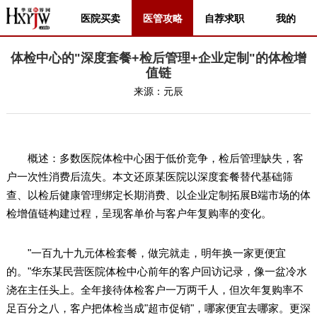
医院买卖
医管攻略
自荐求职
我的
体检中心的"深度套餐+检后管理+企业定制"的体检增
值链
来源：
元辰
概述：多数医院体检中心困于低价竞争，检后管理缺失，客
户一次性消费后流失。本文还原某医院以深度套餐替代基础筛
查、以检后健康管理绑定长期消费、以企业定制拓展B端市场的体
检增值链构建过程，呈现客单价与客户年复购率的变化。
"一百九十九元体检套餐，做完就走，明年换一家更便宜
的。"华东某民营医院体检中心前年的客户回访记录，像一盆冷水
浇在主任头上。全年接待体检客户一万两千人，但次年复购率不
足百分之八，客户把体检当成"超市促销"，哪家便宜去哪家。更深