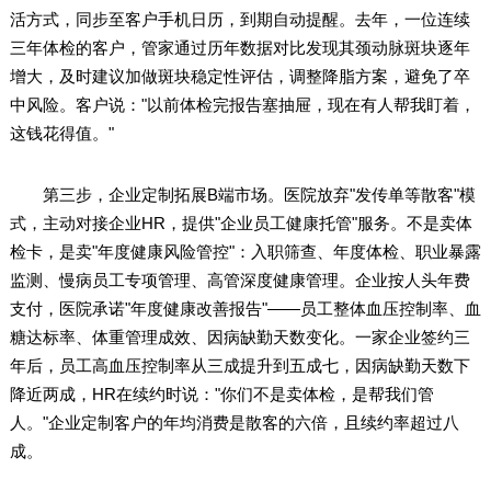
活方式，同步至客户手机日历，到期自动提醒。去年，一位连续
三年体检的客户，管家通过历年数据对比发现其颈动脉斑块逐年
增大，及时建议加做斑块稳定性评估，调整降脂方案，避免了卒
中风险。客户说："以前体检完报告塞抽屉，现在有人帮我盯着，
这钱花得值。"
第三步，企业定制拓展B端市场。医院放弃"发传单等散客"模
式，主动对接企业HR，提供"企业员工健康托管"服务。不是卖体
检卡，是卖"年度健康风险管控"：入职筛查、年度体检、职业暴露
监测、慢病员工专项管理、高管深度健康管理。企业按人头年费
支付，医院承诺"年度健康改善报告"——员工整体血压控制率、血
糖达标率、体重管理成效、因病缺勤天数变化。一家企业签约三
年后，员工高血压控制率从三成提升到五成七，因病缺勤天数下
降近两成，HR在续约时说："你们不是卖体检，是帮我们管
人。"企业定制客户的年均消费是散客的六倍，且续约率超过八
成。