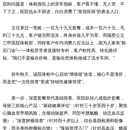
层的问题是：体检报告上的异常指标，客户看不懂、无人管、不
了了之，医院也从不跟进，白白浪费了"发现疾病"的黄金入口。
主任算过一笔账：一百九十九元套餐，成本一百六十元，毛
利三十九元，客户做完即流失，终身价值几乎为零。而隔壁公立
三甲医院体检部，同样客户年均消费八百元以上，因为人家有"检
后门诊"——体检异常者直接转专科，客户粘性高、转化路径
短。"我们不是输在价格，是输在把体检做成了流水车间。"
前年秋天，该院体检中心启动"增值链"改造，核心不是涨价，
而是把"一次性筛查"变成"持续性健康管理"。
第一步，深度套餐替代基础筛查。医院砍掉八成低价套餐，
保留三款核心产品："基础健康评估"（针对三十岁至四十岁，聚焦
心脑血管早期风险，含颈动脉超声、同型半胱氨酸、动态血压监
测）；"深度肿瘤筛查"（针对四十岁以上，结合基因检测和影像
学，而非单纯肿瘤标志物）；"慢病管理入门"（针对高血压、糖尿