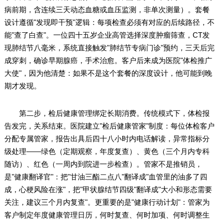
病前期，含连续三天动态血糖或血压监测，非单次测量）。套餐
设计遵循"发现即干预"逻辑：每项检查必须有对应的后续路径，不
能"查了白查"。一位四十五岁企业高管选择深度肿瘤筛查，CT发
现肺结节八毫米，系统直接触发"肺结节专病门诊"预约，三天后完
成穿刺，确诊早期腺癌，手术治愈。客户后来成为医院"体检推广
大使"，因为他清楚：如果不是这个套餐的深度设计，他可能到晚
期才发现。
第二步，检后健康管理绑定长期消费。传统模式下，体检报
告发完，关系结束。医院建立"检后健康管家"制度：每位体检客户
分配专属管家，报告出具后四十八小时内电话解读，异常指标分
级处理——绿色（定期观察，年度复查）、黄色（三个月内专科
随访）、红色（一周内到院进一步检查）。管家不是推销员，
是"健康翻译官"：把"甘油三酯二点八"翻译成"血管里的油多了四
成，心梗风险在涨"，把"甲状腺结节四级"翻译成"大小和形态需要
关注，建议三个月内复查"。更重要的是"健康行动计划"：管家为
客户制定年度健康管理日历，何时复查、何时加项、何时调整生