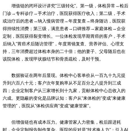
增值链的闭环设计讲究"三级转化"。第一级，体检异常→检后
门诊→专科诊疗→手术治疗，医院获得医疗收入；第二级，手术
或治疗后的患者→纳入慢病管理→年度复查→终身随访，医院获
得持续性消费；第三级，满意患者→口碑推荐→家庭体检→企业
定制，医院获得裂变增长。一位体检发现早期胃癌的客户，手术
后纳入"胃癌术后随访管理"，年度胃镜复查、营养评估、心理支
持，三年消费超过体检本身的二十倍；他的妻子、父母随后也在
该院体检，发现甲状腺结节和骨质疏松，及时干预。
数据验证在两年后显现。体检中心客单价从一百九十九元提
升到六百八十元；客户次年复购率从不足百分之八提升到三成
四；企业定制客户从三家增长到十九家，贡献体检中心总收入的
六成。更隐蔽的变化是品牌认知：客户从"来体检的"变成"来健康
管理的"，医院从"体检供应商"变成"健康管家"。
但增值链也有成本压力。健康管家人力密集，检后跟进耗
时，企业定制报告制作复杂。医院的应对是"技术换人力"：引入AI