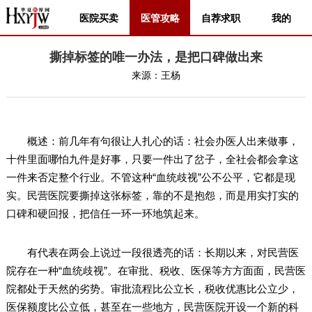
医院买卖
医管攻略
自荐求职
我的
撕掉标签的唯一办法，是把口碑做出来
来源：
王杨
概述：前几年有句很让人扎心的话：社会办医人出来做事，
十件里面哪怕九件是好事，只要一件出了岔子，全社会都会拿这
一件来否定整个行业。不管这种“血统歧视”公不公平，它都是现
实。民营医院要撕掉这张标签，靠的不是抱怨，而是用实打实的
口碑和硬回报，把信任一环一环地筑起来。
有代表在两会上说过一段很透亮的话：长期以来，对民营医
院存在一种“血统歧视”。在审批、税收、医保等方方面面，民营医
院都处于天然的劣势。审批流程比公立长，税收优惠比公立少，
医保额度比公立低，甚至在一些地方，民营医院开设一个新的科