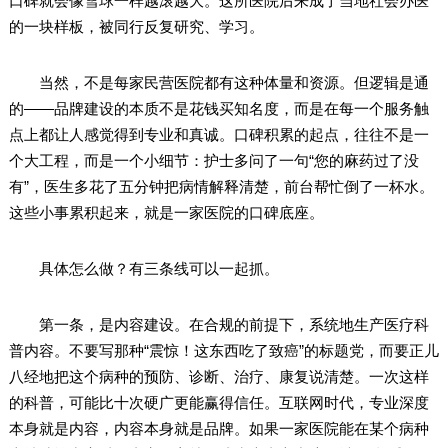
口碑就会像雪球一样越滚越大。这所医院后来成了当地社会办医
的一块样板，被同行反复研究、学习。
当然，不是每家民营医院都有这种体量和资源。但逻辑是通
的——品牌建设的本质不是花钱买知名度，而是在每一个服务触
点上都让人感觉得到专业和真诚。口碑积累的起点，往往不是一
个大工程，而是一个小细节：护士多问了一句“您的麻药过了没
有”，医生多花了五分钟把病情解释清楚，前台帮忙倒了一杯水。
这些小事累积起来，就是一家医院的口碑底座。
具体怎么做？有三条线可以一起抓。
第一条，是内容建设。在合规的前提下，系统地生产医疗科
普内容。不要写那种“震惊！这东西吃了致癌”的标题党，而要正儿
八经地把这个病种的预防、诊断、治疗、康复说清楚。一次这样
的科普，可能比十次硬广更能赢得信任。互联网时代，专业深度
本身就是内容，内容本身就是品牌。如果一家医院能在某个病种