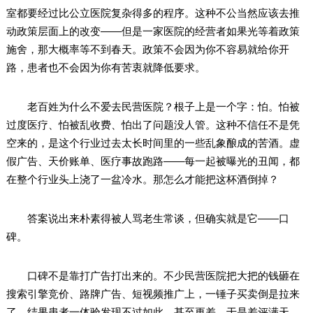
室都要经过比公立医院复杂得多的程序。这种不公当然应该去推
动政策层面上的改变——但是一家医院的经营者如果光等着政策
施舍，那大概率等不到春天。政策不会因为你不容易就给你开
路，患者也不会因为你有苦衷就降低要求。
老百姓为什么不爱去民营医院？根子上是一个字：怕。怕被
过度医疗、怕被乱收费、怕出了问题没人管。这种不信任不是凭
空来的，是这个行业过去太长时间里的一些乱象酿成的苦酒。虚
假广告、天价账单、医疗事故跑路——每一起被曝光的丑闻，都
在整个行业头上浇了一盆冷水。那怎么才能把这杯酒倒掉？
答案说出来朴素得被人骂老生常谈，但确实就是它——口
碑。
口碑不是靠打广告打出来的。不少民营医院把大把的钱砸在
搜索引擎竞价、路牌广告、短视频推广上，一锤子买卖倒是拉来
了，结果患者一体验发现不过如此，甚至更差，于是差评满天