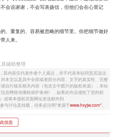
们不会说谢谢，不会写表扬信，但他们会在心里记
的、重复的、容易被忽略的细节里。你把细节做好
会带人来。
工具辅助整理
 ，其内容仅代表作者个人观点，并不代表本站同意其说法
，对本文以及其中全部或者部分内容、文字的真实性、完整
并请自行核实相关内容（包含文中图片的版权来源），本站
《信息网络传播权保护条例》，如果此作品侵犯了您的权
钮）或将本侵权页面网址发送邮件到
迎网友参与讨论及转载，但务必注明"来源于
www.hxyjw.com"
。
此信息