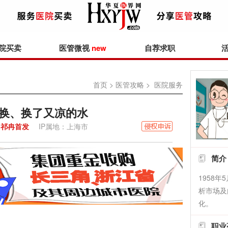
院买卖
医管微视
new
自荐求职
首页
>
医管攻略
> 医院服务
换、换了又凉的水
祁冉首发
IP属地：上海市
简介
1958
析市场及
化。
职业