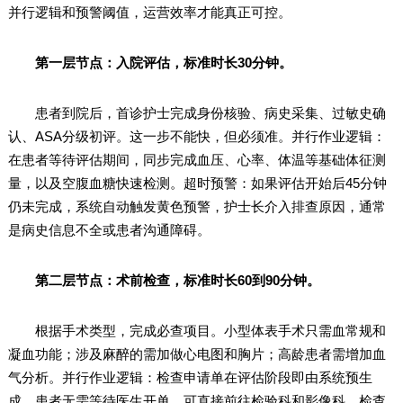
并行逻辑和预警阈值，运营效率才能真正可控。
第一层节点：入院评估，标准时长30分钟。
患者到院后，首诊护士完成身份核验、病史采集、过敏史确
认、ASA分级初评。这一步不能快，但必须准。并行作业逻辑：
在患者等待评估期间，同步完成血压、心率、体温等基础体征测
量，以及空腹血糖快速检测。超时预警：如果评估开始后45分钟
仍未完成，系统自动触发黄色预警，护士长介入排查原因，通常
是病史信息不全或患者沟通障碍。
第二层节点：术前检查，标准时长60到90分钟。
根据手术类型，完成必查项目。小型体表手术只需血常规和
凝血功能；涉及麻醉的需加做心电图和胸片；高龄患者需增加血
气分析。并行作业逻辑：检查申请单在评估阶段即由系统预生
成，患者无需等待医生开单，可直接前往检验科和影像科。检查