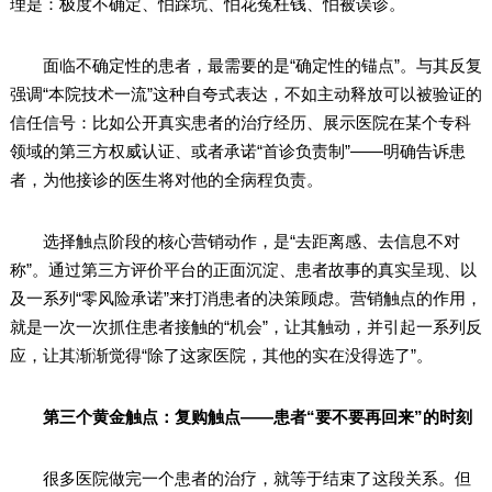
理是：极度不确定、怕踩坑、怕花冤枉钱、怕被误诊。
面临不确定性的患者，最需要的是“确定性的锚点”。与其反复
强调“本院技术一流”这种自夸式表达，不如主动释放可以被验证的
信任信号：比如公开真实患者的治疗经历、展示医院在某个专科
领域的第三方权威认证、或者承诺“首诊负责制”——明确告诉患
者，为他接诊的医生将对他的全病程负责。
选择触点阶段的核心营销动作，是“去距离感、去信息不对
称”。通过第三方评价平台的正面沉淀、患者故事的真实呈现、以
及一系列“零风险承诺”来打消患者的决策顾虑。营销触点的作用，
就是一次一次抓住患者接触的“机会”，让其触动，并引起一系列反
应，让其渐渐觉得“除了这家医院，其他的实在没得选了”。
第三个黄金触点：复购触点——患者“要不要再回来”的时刻
很多医院做完一个患者的治疗，就等于结束了这段关系。但