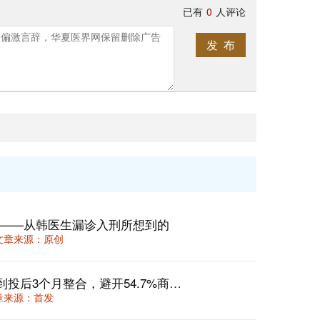
已有
0
人评论
发 布
 ——从韩医生漏诊入刑所想到的
36 文章来源：原创
医院并购避坑指南：从尽调商誉占比到投后3个月整合，避开54.7%商誉减值雷区的实操清单
 文章来源：首发