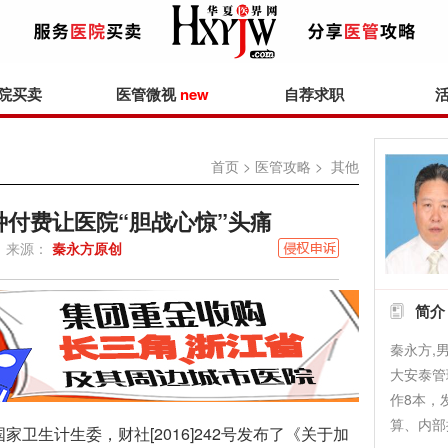
院买卖
医管微视
new
自荐求职
首页
>
医管攻略
> 其他
付费让医院“胆战心惊”头痛
来源：
秦永方原创
简介
秦永方,
大安泰管
作8本，
算、内部
生计生委，财社[2016]242号发布了《关于加