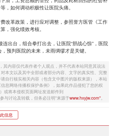
下滑，工资总额的管控，药品及耗材回扣的社会补
分等，如何调动积极性让医院头痛。
费改革政策，进行应对调整，参照誉方医管《工作
核算，强化绩效考核。
接连出台，组合拳打出去，让医院“胆战心惊”，医院
领会，预判医院的未来，未雨绸缪才是关键。
 ，其内容仅代表作者个人观点，并不代表本站同意其说法
，对本文以及其中全部或者部分内容、文字的真实性、完整
并请自行核实相关内容（包含文中图片的版权来源），本站
《信息网络传播权保护条例》，如果此作品侵犯了您的权
钮）或将本侵权页面网址发送邮件到
迎网友参与讨论及转载，但务必注明"来源于
www.hxyjw.com"
。
此信息