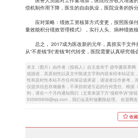
医务人员面对工作量增加，医院经济收入增速的
偿机制作用下降，医生的自由执业，医院业务的拆
应对策略：绩效工资核算方式变更，按照医保付
量效能积分绩效管理模式》，实行人头、病种绩效
总之， 2017成为医改新的元年，真抓实干文件
从“不差钱”到“差钱”时代转变，医院需要认真研究
本文（图片）由作者（投稿人）自主发布于 @华夏医界网
或描述，其原创性以及文中陈述文字和内容未经本站证实
性和及时性本站不作任何保证或承诺，请读者仅作参考，
仅提供信息存储服务，不承担前述引起的任何责任。根据
利，请在一个月内通知我们（文章来源下方“侵权申诉”按
535905836@qq.com，我们会及时做删除处理。 欢
收藏