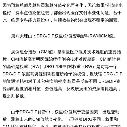
因为预算总额及总权重和总分值变化而变化，无论权重/分值缩水
也好，费率点值贬值也罢，都会出现医保支付率变化问题。基于
此，临床专科能力建设中，与绩效挂钩都会出现不稳定的因素。
第八大理由：DRG/DIP权重/分值变动影响RW和CMI值。
病例组合指数（CMI值）是衡量医疗服务技术难度的重要指
标，CMI值越高表明医院治疗病例的技术难度越高。CMI值计算
的基础是权重（RW）,DRG /DIP相对权重（RW）是对每一个
DRG/DIP 依据其资源消耗程度所给予的权值，反映该 DRG /DIP
的资源消耗相对于其它疾病的程度,权重是反映不同 DRG/DIP资
源消耗程度的相对值，数值越高，反映该病组的资源消耗越高，
反之则越低。
由于DRG/DIP付费中，权重/分值属于变量因素，出现变动
后，测算出来的CMI值就会变化。与卫健版DRG不同，权重和
CMI计算相对稳定。所以，专科能力评价指标中权重大于2或3指