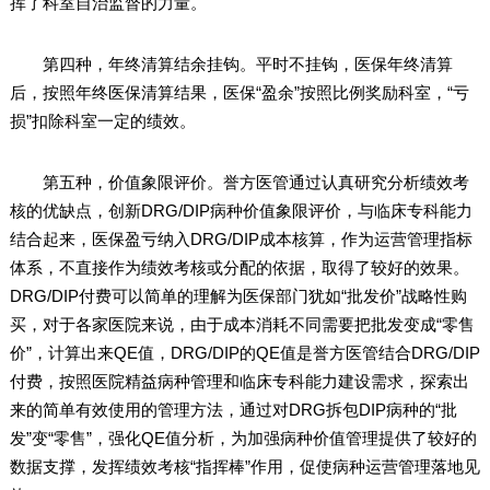
挥了科室自治监督的力量。
第四种，年终清算结余挂钩。平时不挂钩，医保年终清算
后，按照年终医保清算结果，医保“盈余”按照比例奖励科室，“亏
损”扣除科室一定的绩效。
第五种，价值象限评价。誉方医管通过认真研究分析绩效考
核的优缺点，创新DRG/DIP病种价值象限评价，与临床专科能力
结合起来，医保盈亏纳入DRG/DIP成本核算，作为运营管理指标
体系，不直接作为绩效考核或分配的依据，取得了较好的效果。
DRG/DIP付费可以简单的理解为医保部门犹如“批发价”战略性购
买，对于各家医院来说，由于成本消耗不同需要把批发变成“零售
价”，计算出来QE值，DRG/DIP的QE值是誉方医管结合DRG/DIP
付费，按照医院精益病种管理和临床专科能力建设需求，探索出
来的简单有效使用的管理方法，通过对DRG拆包DIP病种的“批
发”变“零售”，强化QE值分析，为加强病种价值管理提供了较好的
数据支撑，发挥绩效考核“指挥棒”作用，促使病种运营管理落地见