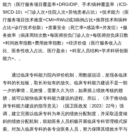
能力（医疗服务项目覆盖率+DRG/DIP、手术/病种覆盖率（ICD-
9/ICD-10）+门诊人次+住院人次+异地患者占比）+技术能力（医
疗服务项目技术难度+CMI+RW≥2或3病例占比+推荐技术和病种
占比+诊疗技术创新）+质量安全（死亡率+感染率+并发症）+服
务效率（病床周转次数+每医师担负门诊人次+每医师担负床日数
+时间效率指数+费用效率指数）+经济价值（医疗服务收入占
比、医务性收入占比、医疗盈余）+科室人员结构+学术科研创新
能力+。。
通过临床专科能力院内评价机制，用数据说话，发现各临床
专科的长短板，取长补短有的放矢。临床专科能力建设不是一朝
一夕的事情，见效慢，需要久久为功，如果插上绩效考核的翅
膀，就可以较快临床专科能力建设的进程。所以，《关于推动临
床专科能力建设的指导意见》（国卫医政发〔2023〕22号）强
调，建立完善以临床专科为单元的绩效分配制度，并采取适度倾
斜的绩效分配机制，鼓励医务人员积极开展临床专科管理模式探
索。对加入临床专科的各专业医务人员，努力保障其绩效水平与