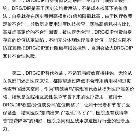
第一，DRG/DIP自身价值认定缺陷，不适宜与绩效直接挂
钩。DRG/DIP是基于历史次均费用法，不是成本核算下的价值
法，自身就存在历史费用高权重/分值和限额就高，由于医疗收费
定价不合理，导致历史费用过度医技检查、药品高值耗材占比过
高及虚高定价的不合理因素，被认定为合理，DRG/DIP付费自身
存在的价值认定缺陷，不能充分体现医疗服务价值，所以医院不
适宜直接把DRG/DIP支付限额与绩效挂钩，否则会放大DRG/DIP
支付不合理风险。
第二，DRG/DIP替代效益，不适宜与绩效直接挂钩。无论从
医保部门还是医院来说，都期望通过降低不合理用药用材和过度
检查节省出来空间，作为“腾笼换鸟”实现替代效益提升医疗服务价
格。结果是医院相互恶性竞争节省下来的医疗费用，被用于
DRG/DIP权重/分值或费率/点值调整了，让利于患者和节省了医
保基金，结果医院“笼腾出来了”发现“鸟飞了”，医院没有获得辛
苦“控费降本”的利好，医院之间相互残杀加速医疗行业的经济压
力。