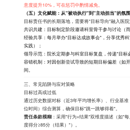
意度提升10%，可在惩罚中酌情减免。
（五）文化赋能：从"被动执行"到"主动担当"的氛
目标责任书的长期落地，需要将"目标导向"融入医
共识共建：目标制定阶段邀请科室骨干参与讨论（
经验共享：每月举办"目标达成故事会"，分享优秀
实践）；
领导示范：院长定期参与科室目标复盘，传递"目标
容错机制：对因创新尝试导致的短期目标偏差（如
间。
三、常见陷阱与应对策略
目标过高或过低
通过历史数据对标（近3年平均增长率）、行业基准
位时间）综合测算，确保目标"跳一跳够得着"。
责任条款模糊
：采用"行为+结果"双维度描述（如"
度得分≥85分（结果）"）。