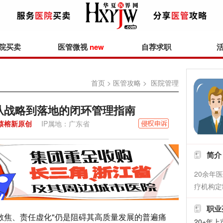
院买卖
医管微视
new
自荐求职
首页
>
医管攻略
> 医院管理
从战略到落地的闭环管理指南
蔡榕新原创
IP属地：广东省
简介
20余年
疗机构定
职业
散焦、责任虚化"仍是阻碍其高质量发展的普遍痛
20+年