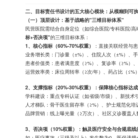
二、目标责任书设计的五大核心模块：从模糊到可
（一）顶层设计：基于战略的"三维目标体系"
民营医院需结合自身定位（如综合医院/专科医院/
标+否决项"
的三维目标体系：
1、核心指标（60%-70%权重）
：直接关联经营与患
业务增长类：门诊量（±%）、住院人次（±%）、手
患者价值类：患者满意度（≥%）、复诊率（≥%）、
运营效率类：床位周转率（≥次/年）、药占比（≤%
2、支撑指标（20%-30%权重）：保障核心指标达
学科建设：重点专科认证（如省级/市级）、新技术
人才梯队：骨干医生留存率（≥%）、护士规范化培
品牌营销：线上曝光量（≥万次）、社区义诊覆盖人
3、否决项（10%权重）
：触及医疗安全与合规底线的
如：医疗事故（三级及以上）发生数为0、医保违规