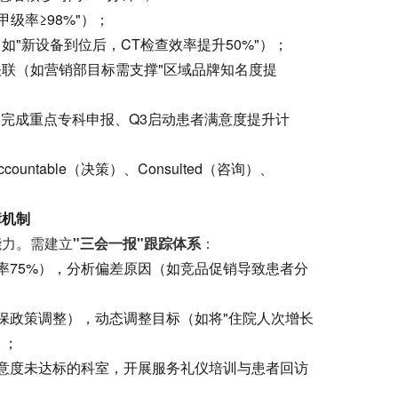
甲级率≥98%"）；
（如"新设备到位后，CT检查效率提升50%"）；
强关联（如营销部目标需支撑"区域品牌知名度提
如Q1完成重点专科申报、Q3启动患者满意度提升计
ountable（决策）、Consulted（咨询）、
障机制
能力。需建立
"三会一报"跟踪体系
：
率75%），分析偏差原因（如竞品促销导致患者分
保政策调整），动态调整目标（如将"住院人次增长
）；
意度未达标的科室，开展服务礼仪培训与患者回访