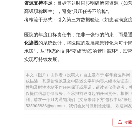
资源支持不足
：目标下达时同步明确所需资源（如营
高级职称医生），避免"只压任务不给枪"。
考核流于形式：引入第三方数据验证（如患者满意
医院的年度目标责任书，绝非一张纸的约束，而是
化渗透
的系统设计，将医院的发展愿景转化为每个岗
承诺"，从"静态的文件"变成"动态的管理循环"，
实现可持续发展。
本文（图片）由作者（投稿人）自主发布于 @华夏医界网
或描述，其原创性以及文中陈述文字和内容未经本站证实
性和及时性本站不作任何保证或承诺，请读者仅作参考，
仅提供信息存储服务，不承担前述引起的任何责任。根据
利，请在一个月内通知我们（文章来源下方“侵权申诉”按
535905836@qq.com，我们会及时做删除处理。 欢
收藏