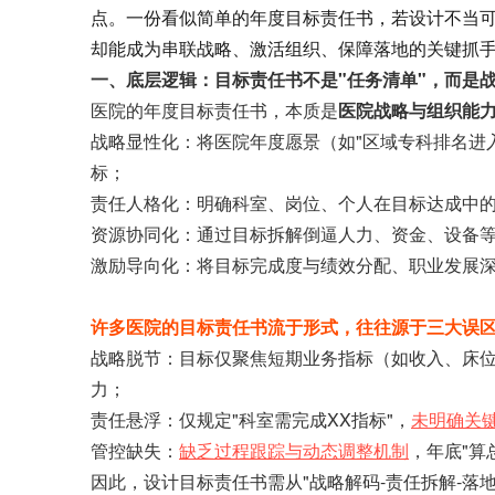
点。一份看似简单的年度目标责任书，若设计不当可
却能成为串联战略、激活组织、保障落地的关键抓
一、底层逻辑：目标责任书不是"任务清单"，而是战
医院的年度目标责任书，本质是
医院战略与组织能
战略显性化
：将医院年度愿景（如"区域专科排名进入
标；
责任人格化
：明确科室、岗位、个人在目标达成中的
资源协同化
：通过目标拆解倒逼人力、资金、设备
激励导向化
：将目标完成度与绩效分配、职业发展
许多医院的目标责任书流于形式，往往源于三大误
战略脱节：目标仅聚焦短期业务指标（如收入、床
力；
责任悬浮：仅规定"科室需完成XX指标"，
未明确关
管控缺失：
缺乏过程跟踪与动态调整机制
，年底"算
因此，设计目标责任书需从"战略解码-责任拆解-落