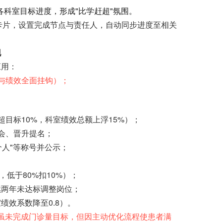
各科室目标进度，形成"比学赶超"氛围。
卡片，设置完成节点与责任人，自动同步进度至相关
现
应用：
与绩效全面挂钩）；
目标10%，科室绩效总额上浮15%）；
会、晋升提名；
个人"等称号并公示；
，低于80%扣10%）；
续两年未达标调整岗位；
效系数降至0.8）。
室虽未完成门诊量目标，但因主动优化流程使患者满