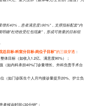
长40%，患者满意度≥90%"，支撑指标配套"内
决项明确"杜绝收受红包现象"，形成可衡量的目标组
"
院总目标-科室分目标-岗位子目标"
的三级穿透
：
体目标（如收入1.2亿、满意度90%）；
值（如内科承担40%门诊量增长、外科负责手术台
位（如门诊医生个人月均接诊量提升20%、护士负
：
诊患者候诊时间≤30分钟"；