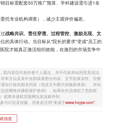
销目标需配套50万推广预算、学科建设需引进1名
度委托专业机构调查），减少主观评价偏差。
通过
战略共识、责任穿透、过程管控、激励兑现、文
位的具体行动。当目标从"院长的要求"变成"员工的
民营医院才能真正激活组织效能，在激烈的市场竞争中
 ，其内容仅代表作者个人观点，并不代表本站同意其说法
，对本文以及其中全部或者部分内容、文字的真实性、完整
并请自行核实相关内容（包含文中图片的版权来源），本站
《信息网络传播权保护条例》，如果此作品侵犯了您的权
钮）或将本侵权页面网址发送邮件到
迎网友参与讨论及转载，但务必注明"来源于
www.hxyjw.com"
。
此信息