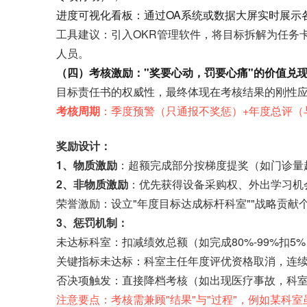
进度可视化看板
：通过OA系统或数据大屏实时展示
工具建议
：引入OKR管理软件，将目标拆解为任务
人员。
（四）考核激励："奖要心动，罚要心痛"的价值兑
目标责任书的权威性，最终体现在考核结果的刚性
考核周期
：季度预警（只通报不奖惩）+年度总评（
奖励设计
：
1、物质激励
：超额完成部分按梯度提奖（如门诊量超
2、非物质激励
：优先获得设备采购权、外出学习机
荣誉激励：设立"年度目标达成标杆科室""战略贡献
3、惩罚机制
：
未达标科室：扣减绩效总额（如完成80%-99%扣5%
关键指标未达标：科室主任年度评优资格取消，连
否决项触发：直接降档考核（如出现医疗事故，科室绩
注意要点
：考核需兼顾"结果"与"过程"，例如某科