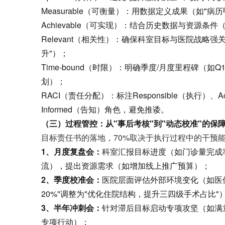
Measurable（可衡量）：用数据定义成果（如"病历
Achievable（可实现）：结合历史数据与资源条件
Relevant（相关性）：确保科室目标与医院战略
升"）；
Time-bound（时限）：明确季度/月度里程碑（
划）；
RACI（责任分配）：标注Responsible（执行）、Acc
Informed（告知）角色，避免推诿。
（三）过程管控：从"事后考核"到"动态校准"的保
目标责任书的落地，70%取决于执行过程中的干预
1、月度复盘会
：
科室汇报目标进度（如门诊量完成
流），提出资源需求（如增加线上推广预算）；
2、季度校准会
：
医院层面评估外部环境变化（如医
20%"调整为"优化住院结构，提升三四级手术占比"
3、半年冲刺会
：
针对滞后目标启动专项攻坚（如满
专项行动）；