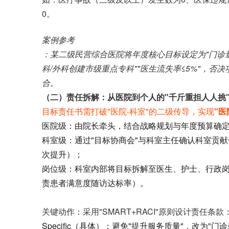
0。
案例参考
：某二级民营综合医院将年度核心目标设定为"门诊量增
科/外科创建市级重点专科""医生流失率≤5%"，否
合。
（二）责任拆解：从医院到个人的"千斤重担人人挑
目标责任书需打破"医院-科室"的二级传导，实现
"医
医院级：由院长牵头，结合战略规划与年度预算确定整
科室级：通过"目标协商会"与科室主任确认科室贡献
次提升）；
岗位级：科室内部将目标拆解至医生、护士、行政岗
责患者满意度随访达标率）。
关键动作
：采用"SMART+RACI"原则设计责任条款
Specific（具体）：避免"提升服务质量"，改为"门