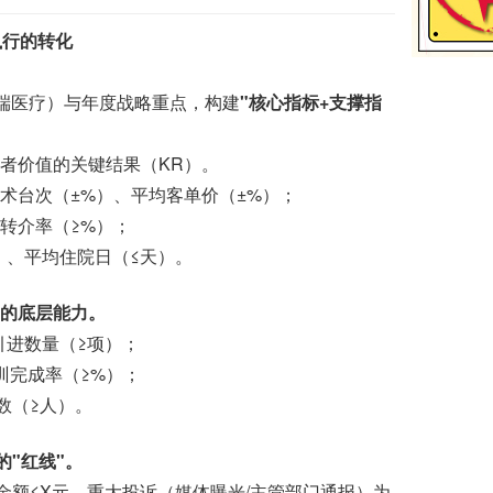
执行的转化
高端医疗）与年度战略重点，构建
"核心指标+支撑指
者价值的关键结果（KR）。
术台次（±%）、平均客单价（±%）；
转介率（≥%）；
）、平均住院日（≤天）。
成的底层能力。
引进数量（≥项）；
训完成率（≥%）；
数（≥人）。
"红线"。
金额≤X元、重大投诉（媒体曝光/主管部门通报）为