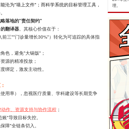
能沦为"墙上文件"；而科学系统的目标管理工具，
理。
手。
略落地的"责任契约"
力的翻译器
。其核心价值在于：
前三""门诊量增长30%"）转化为可追踪的具体指
角色，避免"大锅饭"；
等资源的精准投放；
深度绑定，激发主动性。
区：
位使用率），忽视医疗质量、学科建设等长期竞争
键动作、资源支持与协作流程
；
总账"导致目标失控。
地保障"全链条切入。