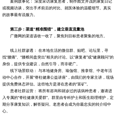
案例故事化： 深度采访康复患者，制作图文并茂的康复日记
或视频访谈，突出手术前后的对比、就医体验的温暖细节。真实
的故事最有说服力。
第三步：渠道“精准围猎”，建立垂直流量池
广撒网的渠道该收一收了，聚焦到目标患者聚集的地方。
线上社群渗透： 在本地生活的微信群、贴吧、论坛里，寻
找“腰痛”、“腰椎间盘突出”相关的讨论。以“康复者”或“健康顾问”的
身份，提供专业建议，自然引导，而非硬广。
线下场景联动： 与本地健身房、瑜伽馆、推拿馆、中老年活
动中心合作，开展“脊柱健康公益讲座”，由我们的专家主讲，现场
提供免费体态评估。这些地方是潜在患者的“富矿”。
患者社群运营： 将所有咨询和就诊过的该病种患者，邀请进
入专属的“脊柱健康关爱群”。群里由专科护士和医生助理维护，定
期分享康复知识，解答疑问。老患者会成为你最忠实的转介绍中
心。