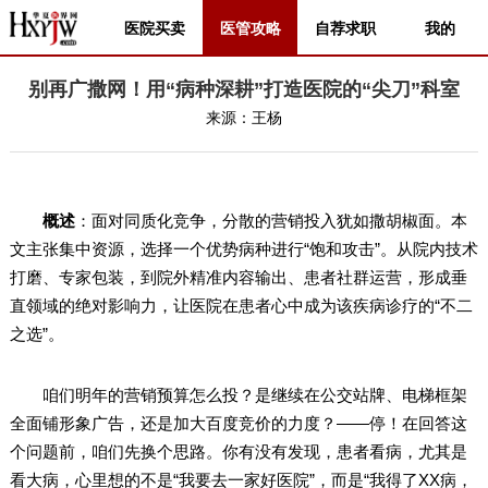
医院买卖
医管攻略
自荐求职
我的
别再广撒网！用“病种深耕”打造医院的“尖刀”科室
来源：
王杨
概述
：面对同质化竞争，分散的营销投入犹如撒胡椒面。本
文主张集中资源，选择一个优势病种进行“饱和攻击”。从院内技术
打磨、专家包装，到院外精准内容输出、患者社群运营，形成垂
直领域的绝对影响力，让医院在患者心中成为该疾病诊疗的“不二
之选”。
咱们明年的营销预算怎么投？是继续在公交站牌、电梯框架
全面铺形象广告，还是加大百度竞价的力度？——停！在回答这
个问题前，咱们先换个思路。你有没有发现，患者看病，尤其是
看大病，心里想的不是“我要去一家好医院”，而是“我得了XX病，