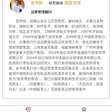
贺华煜
医院管理
研究领域:
运营管理顾问
贺华煜，祖籍山东台儿庄贺窑村。辗转南北，从事过多种
职业，编辑记者、创作歌手、歌词作家、职业经理人、投资顾
问等，现定居于深圳。 1988年开始文学创作，1997年开始闯
荡北京，2004年应邀南下深圳发展，2009年进入中国民营医疗
行业，从事医疗行业品牌策划及运营管理工作。曾先后服务于
深圳博爱集团、上海美迪亚集团、福建海峡整形、广州科康集
团等多家大型医疗集团。 2014年创立深圳市燊越医疗投资管理
有限公司，2024年创立深圳市伊美丽企业管理咨询有限公司。
民营医疗界知名职业经理人、医疗美容领域实战运营管理专
家。多年医美行业一线运营管理实战经验分享，从各类企业大
败局中领悟到企业危机及商业机遇并存之道，被国内医美同行
誉为“医美界的鲁迅”。 现已出版医美机构生存法则三部曲《向
死而生》、《涅槃重生》、《向阳而生》、《天堂向左，医美
往右》以及《中国医美人》五部医美运营管理著作。