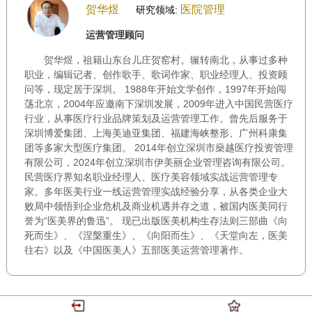
贺华煜
医院管理
研究领域:
运营管理顾问
贺华煜，祖籍山东台儿庄贺窑村。辗转南北，从事过多种
职业，编辑记者、创作歌手、歌词作家、职业经理人、投资顾
问等，现定居于深圳。 1988年开始文学创作，1997年开始闯
荡北京，2004年应邀南下深圳发展，2009年进入中国民营医疗
行业，从事医疗行业品牌策划及运营管理工作。曾先后服务于
深圳博爱集团、上海美迪亚集团、福建海峡整形、广州科康集
团等多家大型医疗集团。 2014年创立深圳市燊越医疗投资管理
有限公司，2024年创立深圳市伊美丽企业管理咨询有限公司。
民营医疗界知名职业经理人、医疗美容领域实战运营管理专
家。多年医美行业一线运营管理实战经验分享，从各类企业大
败局中领悟到企业危机及商业机遇并存之道，被国内医美同行
誉为“医美界的鲁迅”。 现已出版医美机构生存法则三部曲《向
死而生》、《涅槃重生》、《向阳而生》、《天堂向左，医美
往右》以及《中国医美人》五部医美运营管理著作。