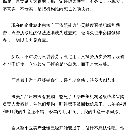
鸟屎。总觉别人太贵的，那一定是你太便宜。不务实，不现实，
不真实，不老实，是把机构推向死亡的助攻器。
现在的企业愈来愈倾向于依照能力与贡献度调整职级和薪
资，靠资历取胜的做法逐渐成为过去式，做得久也未必能领得
多，一切以实力见真章。
所以，不讲功劳只讲苦劳，没毛用，只摆资历卖资格，没资
本也不好使。企业最先干掉的是小白兔，而不是大灰狼。
严总做上游产品经销多年，是个老资格，跟我大倒苦水：
医美产品压根没有复购，愁死了！给医美机构老板或者采购
负责人发微信，催他们复购，吓得都不敢回我信息了。去年的4月
和5月我的生意还不错，今年的4月和5月，我的生意一塌糊涂。
看来整个医美产业链已经开始衰退了，估计不想认输吧。他