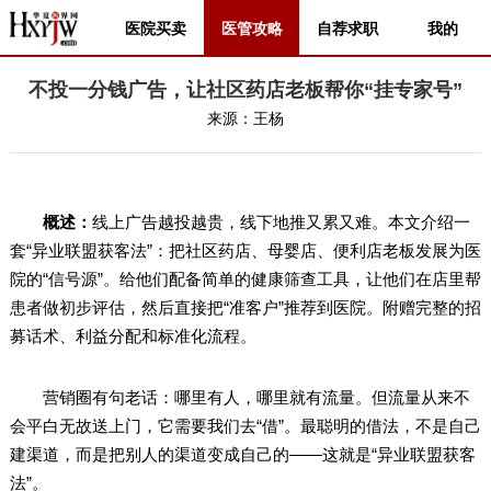
医院买卖
医管攻略
自荐求职
我的
不投一分钱广告，让社区药店老板帮你“挂专家号”
来源：
王杨
概述：
线上广告越投越贵，线下地推又累又难。本文介绍一
套“异业联盟获客法”：把社区药店、母婴店、便利店老板发展为医
院的“信号源”。给他们配备简单的健康筛查工具，让他们在店里帮
患者做初步评估，然后直接把“准客户”推荐到医院。附赠完整的招
募话术、利益分配和标准化流程。
营销圈有句老话：哪里有人，哪里就有流量。但流量从来不
会平白无故送上门，它需要我们去“借”。最聪明的借法，不是自己
建渠道，而是把别人的渠道变成自己的——这就是“异业联盟获客
法”。