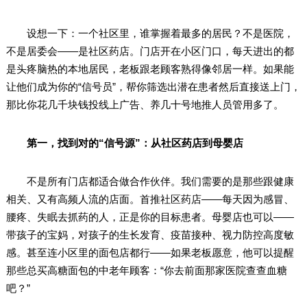
设想一下：一个社区里，谁掌握着最多的居民？不是医院，
不是居委会——是社区药店。门店开在小区门口，每天进出的都
是头疼脑热的本地居民，老板跟老顾客熟得像邻居一样。如果能
让他们成为你的“信号员”，帮你筛选出潜在患者然后直接送上门，
那比你花几千块钱投线上广告、养几十号地推人员管用多了。
第一，找到对的“信号源”：从社区药店到母婴店
不是所有门店都适合做合作伙伴。我们需要的是那些跟健康
相关、又有高频人流的店面。首推社区药店——每天因为感冒、
腰疼、失眠去抓药的人，正是你的目标患者。母婴店也可以——
带孩子的宝妈，对孩子的生长发育、疫苗接种、视力防控高度敏
感。甚至连小区里的面包店都行——如果老板愿意，他可以提醒
那些总买高糖面包的中老年顾客：“你去前面那家医院查查血糖
吧？”