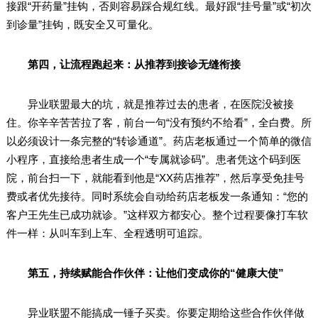
接跟“开药量”挂钩，否则容易踩合规红线。最好跟“挂号量”或“初次
到诊量”挂钩，既安全又可量化。
第四，让流程跑起来：从推荐到接诊无缝衔接
异业联盟最大的坑，就是推荐过去的患者，在医院没被接
住。你辛辛苦苦拉了客，前台一句“没有预约不给看”，全白费。所
以必须设计一条完整的“转诊通道”。药店老板通过一个简单的微信
小程序，直接给患者生成一个“专属就诊码”。患者凭这个码到医
院，前台扫一下，就能看到他是“XX药店推荐”，然后享受免挂号
费或者优先接待。同时系统会自动给药店老板发一条通知：“您的
客户王先生已成功就诊。”这样双方都安心。整个过程要像打车软
件一样：从叫车到上车、全程透明可追踪。
第五，持续赋能合作伙伴：让他们变成你的“健康大使”
异业联盟不能搞成一锤子买卖。你要定期给这些合作伙伴做