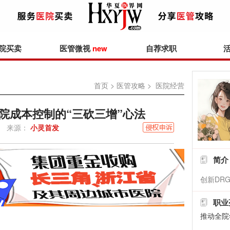
院买卖
医管微视
new
自荐求职
首页
>
医管攻略
> 医院经营
院成本控制的“三砍三增”心法
来源：
小灵首发
简介
创新DR
职业
推动全院