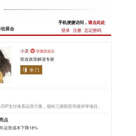
手机便捷访问，
请点此处
活动展会
登录
注册
忘记密码
小灵
智囊团成员
医改政策解读专家
串 门
G/DIP支付体系运营方案，领衔三级医院等级评审项目。
亮点
年运营成本下降18%