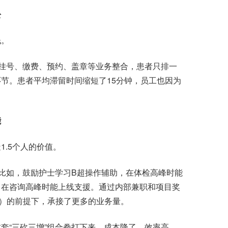
松
钱。
挂号、缴费、预约、盖章等业务整合，患者只排一
节。患者平均滞留时间缩短了15分钟，员工也因为
能
.5个人的价值。
比如，鼓励护士学习B超操作辅助，在体检高峰时能
，在咨询高峰时能上线支援。通过内部兼职和项目奖
总数）的前提下，承接了更多的业务量。
“三砍三增”组合拳打下来，成本降了，效率高