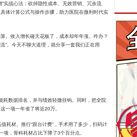
增”实战心法：砍掉隐性成本、无效营销、冗余流
上具体计算公式与操作步骤，助力医院在微利时代实
算。收入增长碰天花板了，成本却年年涨。咋办？
节流”。今天不聊大道理，就分享一套我们正在用
能耗数据排名，并与绩效轻微挂钩。同时，把全院
这一项一年省了将近20万。
高值耗材。推行“跟台计费”，手术用了多少，扫码计
此一项，骨科耗材占比下降了3个百分点。