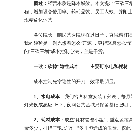
概述：
经营本质是降本增效。本文提出“三砍三
程；增加设备使用率、药耗品效、员工人效。并附
现精益化运营。
各位院长，咱民营医院现在过日子，真得精打细
我的经验是，别光想着怎么“开源”，更得琢磨怎么“
的“三砍三增”成本控制心法，全是干货。
一砍：砍掉“隐性成本”——主要盯水电和耗材
成本控制先拿隐性的开刀，效果最明显。
1、水电成本
：我们给各科室安装了分表，每月
灯光换成感应LED，夜间公共区域只保留基础照明，
2、耗材成本：
成立“耗材管理小组”，重点监控
费多少，杜绝了“以防万一”多开包造成的浪费。仅