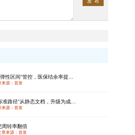
发 布
门诊次均费用动态校准机制：用“三档弹性区间”管控，医保结余率提升12%还不丢患者
 文章来源：首发
临床路径2.0：在DRG/DIP时代，将“标准路径”从静态文档，升级为成本与质量的动态“驾驶舱”
 文章来源：首发
把周转率翻倍
36 文章来源：首发