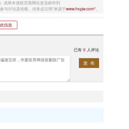
钮）或将本侵权页面网址发送邮件到
迎网友参与讨论及转载，但务必注明"来源于
www.hxyjw.com"
。
此信息
已有
0
人评论
发 布