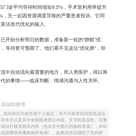
日门诊平均等待时间缩短9.3%，手术室利用率提升
5%，无一起因资源调度导致的严重患者投诉。它同
次算法迭代优化的输入。
开始分析明日的数据，准备新一轮的“静默”优
，等待更可预期了。他们看不见这位“优化师”，却
流中自动流向最需要的地方，而人类医护，得以将
替代的事情——临床判断、情感沟通与人性关怀。
工具辅助整理
 ，其内容仅代表作者个人观点，并不代表本站同意其说法
，对本文以及其中全部或者部分内容、文字的真实性、完整
并请自行核实相关内容（包含文中图片的版权来源），本站
《信息网络传播权保护条例》，如果此作品侵犯了您的权