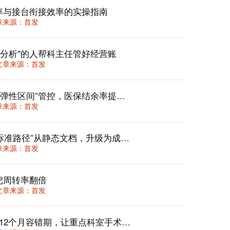
率与接台衔接效率的实操指南
 文章来源：首发
分析"的人帮科主任管好经营账
36 文章来源：首发
门诊次均费用动态校准机制：用“三档弹性区间”管控，医保结余率提升12%还不丢患者
 文章来源：首发
临床路径2.0：在DRG/DIP时代，将“标准路径”从静态文档，升级为成本与质量的动态“驾驶舱”
 文章来源：首发
把周转率翻倍
36 文章来源：首发
DIP付费下专科盈利破局：三维评价+12个月容错期，让重点科室手术量涨25%还不亏