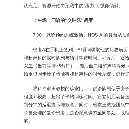
认充足。资源开始向预测中的“压力点”微微倾斜。
上午场：门诊的“交响乐”调度
7:00，就诊预约系统激活。HOS-AI的舞台从
患者A在手机上签到。AI瞬间调取他的历史病历
和超声科的实时队列与预计等待时间。计算后，它给
采血（当前等待<5分钟），随后至二楼超声科等候（
指令也同步给了检验科和超声科的叫号系统，进行
眼科专家王教授的诊室门口，候诊队列似乎变长了
程度都较高，超出了平均问诊时间。它立刻启动备
到分钟的延迟提示与歉意。同时，检索王教授团队
亲自处理的复诊患者，是否愿意调整至同事处，以
解。