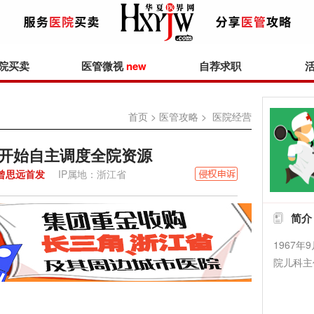
院买卖
医管微视
new
自荐求职
首页
>
医管攻略
> 医院经营
I开始自主调度全院资源
曾思远首发
IP属地：浙江省
简介
1967
院儿科主