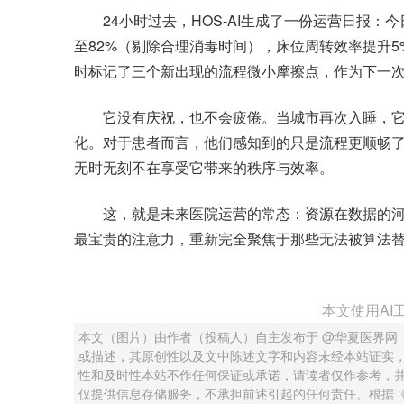
24小时过去，HOS-AI生成了一份运营日报：今
至82%（剔除合理消毒时间），床位周转效率提升
时标记了三个新出现的流程微小摩擦点，作为下一
它没有庆祝，也不会疲倦。当城市再次入睡，它已
化。对于患者而言，他们感知到的只是流程更顺畅了
无时无刻不在享受它带来的秩序与效率。
这，就是未来医院运营的常态：资源在数据的河
最宝贵的注意力，重新完全聚焦于那些无法被算法
本文使用AI
本文（图片）由作者（投稿人）自主发布于 @华夏医界网
或描述，其原创性以及文中陈述文字和内容未经本站证实
性和及时性本站不作任何保证或承诺，请读者仅作参考，
仅提供信息存储服务，不承担前述引起的任何责任。根据