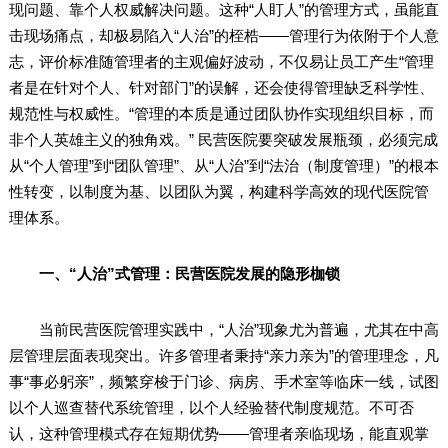
现问题、靠个人权威解决问题。这种“人盯人”的管理方式，虽能直
击现场痛点，却极易陷入“人治”的桎梏——管理行为依附于个人意
志，评价标准随管理者的主观偏好波动，不仅易让员工产生“管理
者是在针对个人、针对部门”的误解，还会使得管理缺乏科学性、
规范性与权威性。“管理的本质是通过团队协作实现组织目标，而
非个人英雄主义的独角戏。” 民营医院要突破发展瓶颈，必须完成
从“个人管理”到“团队管理”、从“人治”到“法治（制度管理）”的根本
性转变，以制度为基、以团队为翼，构建科学高效的现代医院管
理体系。
一、“人治”式管理：民营医院发展的隐形枷锁
当前民营医院管理实践中，“人治”现象尤为普遍，尤其在中高
层管理层面表现突出。许多管理者秉持“亲力亲为”的管理理念，凡
事“事必躬亲”，频繁穿梭于门诊、病房、手术室等临床一线，试图
以个人巡查替代系统管理，以个人经验替代制度规范。不可否
认，这种管理模式存在短期优势——管理者亲临现场，能直观掌