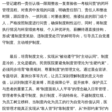
—登记建档—责任认领—限期整改—复查验收—考核问责”的闭环
管理流程。对查房中发现的问题，明确责任部门、责任人和整改
时限，跟踪督办、一抓到底；对屡改屡犯、推诿扯皮的部门或个
人，严格按照制度进行问责，确保制度刚性运行。同时，将制度
执行情况与科室绩效考核、个人评优评先、薪酬待遇直接挂钩，
形成“遵制度受奖励、违制度受处罚”的鲜明导向，引导员工自觉遵
守制度、主动维护制度。
最后，培育制度文化，实现从“被动遵守”到“主动认同”。制度
是冷的，文化是暖的。民营医院要避免制度管理沦为“生硬约束”，
必须同步培育“敬畏规则、尊重制度”的管理文化。通过晨会宣讲、
专题培训、案例分享等方式，让员工深刻理解制度的意义与价
值，认识到制度不是束缚，而是保障公平、提升效率、保护员工
与患者的重要工具。将“制度面前人人平等”的理念融入日常管理，
管理者带头遵守制度、执行制度，不搞特殊化、不越制度红线，
为员工树立榜样。当制度内化为员工的行为自觉与价值认同，医
院管理才能真正实现从“靠人管”到“靠制度管”、从“外部约束”到“内