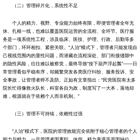
（二）管理碎片化，系统性不足
个人的精力、视野、专业能力始终有限，即便管理者全年无
休、扎根一线，也难以覆盖医院运营的全流程、全环节。医疗服
务是一项系统性工程，涉及临床、医技、护理、行政、后勤等多
个部门，环环相扣、紧密关联。“人治”模式下，管理者只能发现自
己视线范围内的显性问题，而潜藏在流程深处、部门衔接缝隙中
的隐性风险，往往难以被察觉，最终导致“按下葫芦浮起瓢”——日
常管理看似平稳有序，却频繁突发各类医疗纠纷、服务投诉、安
全事故，让管理者猝不及防。正如有文章指出：“民营医院有太多
院长忙得像救火队长，科室各自为政，制度写了一大本，落地却
难，根源就在于依赖个人而非机制。”
（三）管理不可持续，依赖性过强
“人治”模式下，医院的管理效能完全依附于核心管理者的个人
能力与精力。一旦管理者因离职、休假、精力衰退等原因缺位，