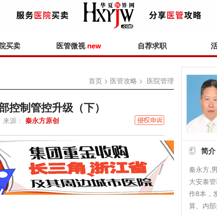
院买卖
医管微视
new
自荐求职
首页
>
医管攻略
> 医院管理
部控制管控升级（下）
来源：
秦永方原创
简介
秦永方,
大安泰管
作8本，
算、内部