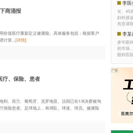
李医
门聊一下商涌报
女、45
妇科接
有意请
价值医疗重新定义健康险。具体服务包括：根据客户
李某
算...
[详情]
多年眼
的市场
眼科医
医疗、保险、患者
奥地利、荷兰、葡萄牙、克罗地亚、法国已在1/8决赛被淘
疗保险患者。足球场上，有球队、球迷、球员。健康险