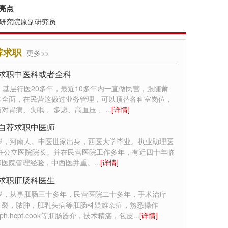
亮点
研究院原副研究员
荐求职
更多>>
求职中医科或者全科
，基层行医20多年，最近10多年内一直做民营，跟随莆
术全面，在民营这做过业务管理，可以顶替各科室岗位，
对胃病、失眠 、多虑、高血压 、
...
[详情]
自荐求职中医师
0岁，河南人。中医世家出身，西医大学毕业。执业助理医
曾任公立医院院长。并在民营医院工作多年，有近四十年临
和医院管理经验，中西医并重。
...
[详情]
求职肛肠科医生
7岁，从事肛肠三十多年，民营医院二十多年，手术治疗
，裂，脓肿，肛乳头病等肛肠科疑难杂症，熟悉操作
st.rph.hcpt.cook等肛肠器介，技术精湛，包皮
...
[详情]