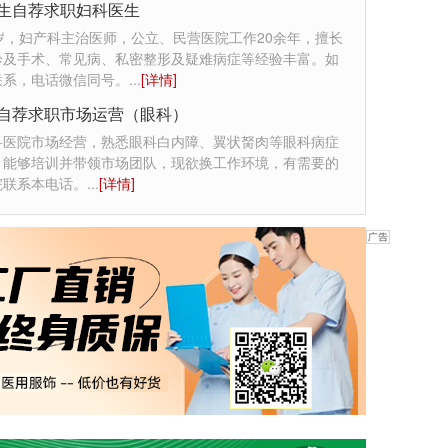
生自荐求职妇科医生
岁，妇产科主治医师，公立、民营医院工作20余年，擅长
诊及手术、常见病、私密整形及疑难病症等经验丰富。如
联系，电话微信同号。
...
[详情]
自荐求职市场运营（眼科）
科医院市场经营，熟悉眼科白内障、翼状胬肉等眼科病症
，能够培训并带领市场团队，现欲换工作环境，有需要的
院联系本电话。
...
[详情]