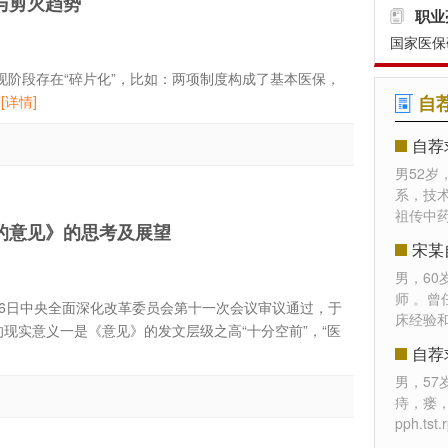
与剪灭趋势
职业
国家医保
阶段存在“碎片化”，比如：两项制度构成了基本医保，
自
.
[详情]
自荐
男52岁
系，技
祖传中药
的意见》的思考及展望
宋某
男，6
师 。
月26日中央全面深化改革委员会第十一次会议审议通过，于
床经验
的现实意义一是《意见》的发文层级之高“十分空前”，“医
自荐
男，5
痔，瘘
pph.t