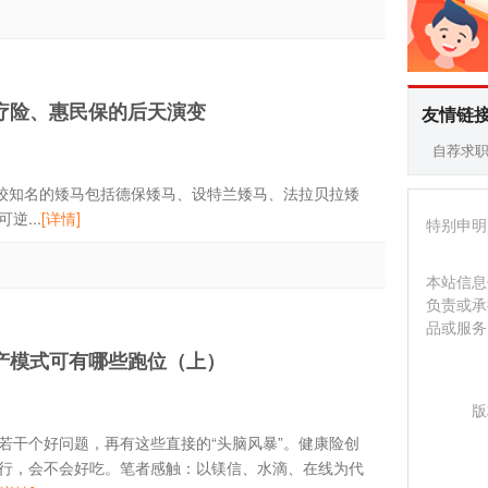
疗险、惠民保的后天演变
友情链
自荐求
较知名的矮马包括德保矮马、设特兰矮马、法拉贝拉矮
...
[详情]
特别申明
本站信息
负责或承
品或服务
产模式可有哪些跑位（上）
版
若干个好问题，再有这些直接的“头脑风暴”。健康险创
行，会不会好吃。笔者感触：以镁信、水滴、在线为代