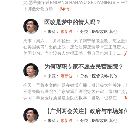
尤.瑟蒂娅宁茜ENDANG RAHAYU SEDYANING
下肺低分化腺癌......
[详情]
医改是梦中的情人吗？
来源：
廖新波
分类：医管攻略-其他
周末（周六，，并不轻松，到了南宁畅谈医改。随之赶
在美国实习时出的上联：唐仕波穿唐装堂堂正正做唐人
美国实习。当时没有人对得工整，我自己也对上：......
[
为何现职专家不愿去民营医院？
来源：
廖新波
分类：医管攻略-其他
今天一早将本文的问题在微博广播，引起极大的关注，
不愿去民营医院？广东省重启医院等级评审，得到广泛
认同！毕竟医疗质量是医院的根本！当然，也存在......
[
【广州两会关注】政府与市场如
来源：
廖新波
分类：医管攻略-其他