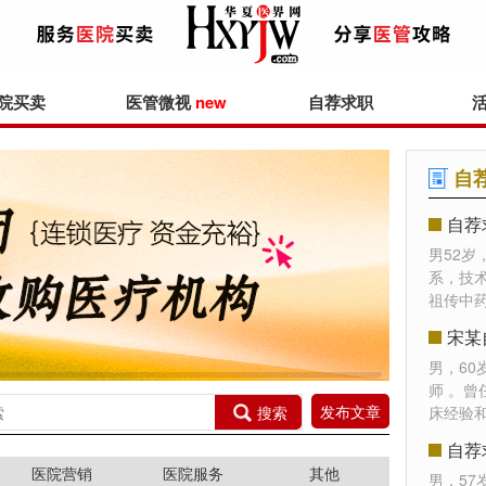
院买卖
医管微视
new
自荐求职
自
自荐
男52岁
系，技
祖传中药
宋某
男，6
师 。
发布文章
搜索
床经验
自荐
医院营销
医院服务
其他
男，5