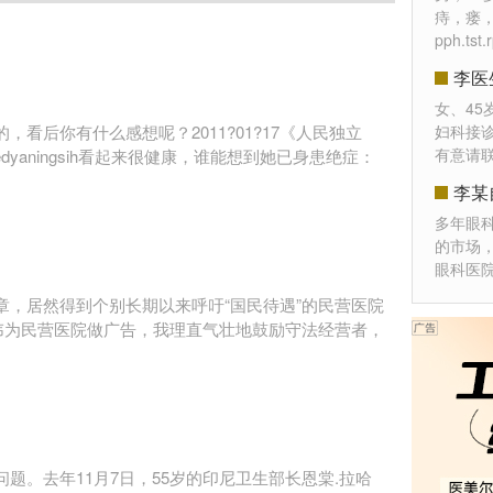
痔，瘘
pph.t
李医
女、45
看后你有什么感想呢？2011?01?17《人民独立
妇科接
有意请
edyaningsih看起来很健康，谁能想到她已身患绝症：
李某
多年眼
的市场
眼科医
，居然得到个别长期以来呼吁“国民待遇”的民营医院
讳为民营医院做广告，我理直气壮地鼓励守法经营者，
题。去年11月7日，55岁的印尼卫生部长恩棠.拉哈