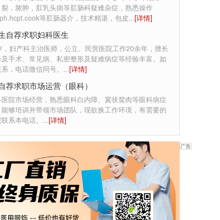
，裂，脓肿，肛乳头病等肛肠科疑难杂症，熟悉操作
st.rph.hcpt.cook等肛肠器介，技术精湛，包皮
...
[详情]
生自荐求职妇科医生
岁，妇产科主治医师，公立、民营医院工作20余年，擅长
诊及手术、常见病、私密整形及疑难病症等经验丰富。如
联系，电话微信同号。
...
[详情]
自荐求职市场运营（眼科）
科医院市场经营，熟悉眼科白内障、翼状胬肉等眼科病症
，能够培训并带领市场团队，现欲换工作环境，有需要的
院联系本电话。
...
[详情]