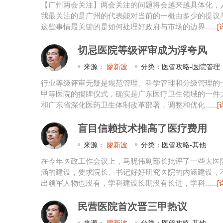
【广州两会关注】两会关注的问题将会越来越具体化，
我最关注的是广州的代表能对当前的一概由多少的提议
这些事情最关键的是如何处理好政府与市场的边界......
[
切忌医院等级评审成为浮夸风
来源：
廖新波
分类：医管攻略-医院管理
行业等级评审无疑是规范管理、科学管理和分级管理的
甲等医院的揭牌仪式，确实是广东医疗卫生领域的一件
和广东省深化医药卫生体制改革部署，调整和优化......
[
盲目信赖技术推高了医疗费用
来源：
廖新波
分类：医管攻略-其他
在今年医政工作会议上，马晓伟副部长批评了一些大医
涵的建设，要求院长、书记好好研究医院的内涵建设，
出领军人物也没有，学科建设长期没有长进，学科......
[
民营医院首次晋三甲热议
来源：
廖新波
分类：医管攻略-其他