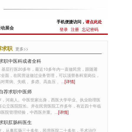
手机便捷访问，
请点此处
活动展会
登录
注册
忘记密码
荐求职
更多>>
求职中医科或者全科
，基层行医20多年，最近10多年内一直做民营，跟随莆
术全面，在民营这做过业务管理，可以顶替各科室岗位，
对胃病、失眠 、多虑、高血压 、
...
[详情]
自荐求职中医师
0岁，河南人。中医世家出身，西医大学毕业。执业助理医
曾任公立医院院长。并在民营医院工作多年，有近四十年临
和医院管理经验，中西医并重。
...
[详情]
求职肛肠科医生
7岁，从事肛肠三十多年，民营医院二十多年，手术治疗