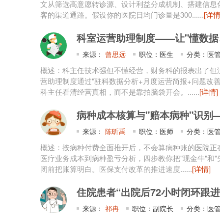
文从筛选高意愿转诊源、设计利益分成机制、搭建信息
客的渠道通路。假设你的医院日均门诊量是300......
[详情
科室运营助理制度——让"懂数据、
来源：
曾思远
职位：医生
分类：医管
概述：科主任技术强但不懂经营，财务科的报表出了但
营助理制度通过"驻科数据分析+月度运营简报+问题改
科主任看清经营真相，而不是靠拍脑袋开会。......
[详情]
病种成本核算与"赔本病种"识别——D
来源：
陈昕禹
职位：医师
分类：医管
概述：按病种付费全面推开后，不会算病种账的医院正
医疗业务成本到病种盈亏分析，四步教你把"现金牛"和
闭前把账算明白。医保支付改革的推进速度......
[详情]
住院患者“出院后72小时闭环跟进”
来源：
祁冉
职位：副院长
分类：医管