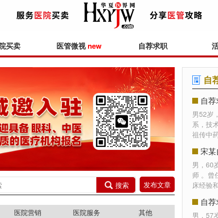
院买卖
医管微视
new
自荐求职
自
自荐
男52岁
系，技
祖传中药
宋某
男，6
师 。
发布文章
搜索
床经验
自荐
医院营销
医院服务
其他
男，5