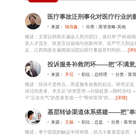
医疗事故泛刑事化对医疗行业的影响
来源：
钱培鑫
分类：医管攻略-其他
概述：文章以韩医生漏诊入刑为切口，借日本“产科崩塌
室人才流失、医患互信崩塌与创新停滞。应严守入刑边
近，江西韩医生被两级法院以医疗事故罪判刑的......
[详
投诉服务补救闭环——把"不满意患者
来源：
齐厄
职位：总经理
分类：医管
概述：投诉不是终点，而是服务改善的起点。研究证实
诉过的患者。本文从"诉求受理→分级处置→限时办结→
个"正在生气"的患者变成一个"帮你宣传"的......
[详情]
基层转诊渠道体系搭建——把"单打
来源：
王杨
职位：总监
分类：医管攻
概述：单个医院的触达半径有限，但几十家基层诊所、