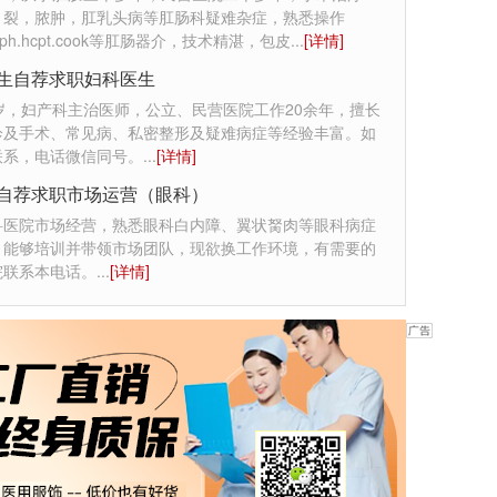
，裂，脓肿，肛乳头病等肛肠科疑难杂症，熟悉操作
st.rph.hcpt.cook等肛肠器介，技术精湛，包皮
...
[详情]
生自荐求职妇科医生
岁，妇产科主治医师，公立、民营医院工作20余年，擅长
诊及手术、常见病、私密整形及疑难病症等经验丰富。如
联系，电话微信同号。
...
[详情]
自荐求职市场运营（眼科）
科医院市场经营，熟悉眼科白内障、翼状胬肉等眼科病症
，能够培训并带领市场团队，现欲换工作环境，有需要的
院联系本电话。
...
[详情]