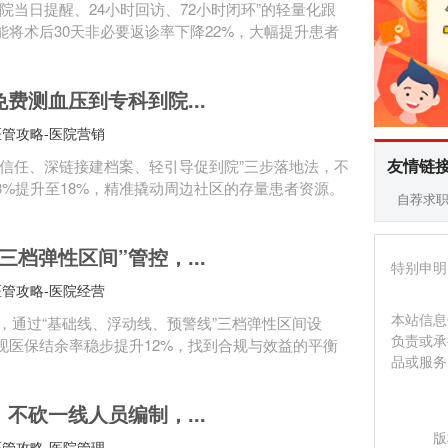
当日提醒、24小时回访、72小时闭环”的轻量化跟
将术后30天非必要返诊率下降22%，大幅提升患者
费测血压到专科到院...
管攻略-医院营销
友情链
信任、深链接建档案、轻引导促到院”三步落地法，不
%提升至18%，精准撬动周边社区的存量患者资源。
自荐求
档弹性区间”管控，...
特别申明
管攻略-医院经营
本站信息
题，通过“基础线、浮动线、预警线”三档弹性区间设
负责或承
现医保结余率稳步提升12%，找到合规与效益的平衡
品或服务
不砍一线人员编制，...
版
管攻略-医院管理