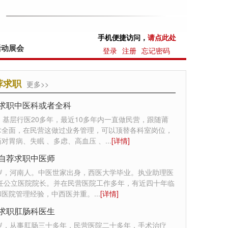
手机便捷访问，
请点此处
活动展会
登录
注册
忘记密码
荐求职
更多>>
求职中医科或者全科
，基层行医20多年，最近10多年内一直做民营，跟随莆
术全面，在民营这做过业务管理，可以顶替各科室岗位，
对胃病、失眠 、多虑、高血压 、
...
[详情]
自荐求职中医师
0岁，河南人。中医世家出身，西医大学毕业。执业助理医
曾任公立医院院长。并在民营医院工作多年，有近四十年临
和医院管理经验，中西医并重。
...
[详情]
求职肛肠科医生
7岁，从事肛肠三十多年，民营医院二十多年，手术治疗