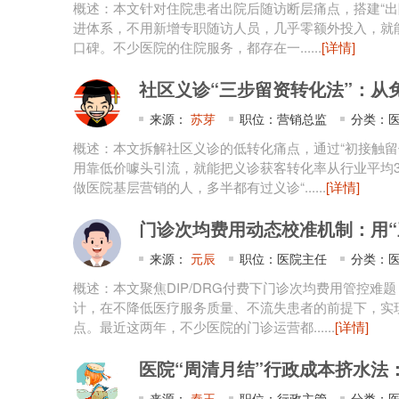
概述：本文针对住院患者出院后随访断层痛点，搭建“出院
进体系，不用新增专职随访人员，几乎零额外投入，就能
口碑。不少医院的住院服务，都存在一......
[详情]
社区义诊“三步留资转化法”：从免
来源：
苏芽
职位：营销总监
分类：医
概述：本文拆解社区义诊的低转化痛点，通过“初接触留
用靠低价噱头引流，就能把义诊获客转化率从行业平均3
做医院基层营销的人，多半都有过义诊“......
[详情]
门诊次均费用动态校准机制：用“三
来源：
元辰
职位：医院主任
分类：医
概述：本文聚焦DIP/DRG付费下门诊次均费用管控难
计，在不降低医疗服务质量、不流失患者的前提下，实
点。最近这两年，不少医院的门诊运营都......
[详情]
医院“周清月结”行政成本挤水法：
来源：
秦王
职位：行政主管
分类：医