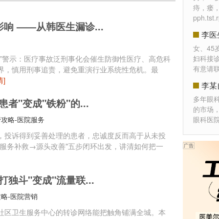
痔，瘘
pph.t
 ——从韩医生漏诊...
李医
女、45
”警示：医疗事故泛刑事化会催生防御性医疗、高危科
妇科接
有意请
界，慎用刑事追责，避免重演行业系统性危机。最
情]
李某
多年眼
"变成"铁粉"的...
的市场
攻略-医院服务
眼科医
，投诉得到妥善处理的患者，忠诚度反而高于从未投
服务补救→源头改善"五步闭环出发，讲清如何把一
独斗"变成"流量联...
略-医院营销
社区卫生服务中心的转诊网络能把触角铺满全城。本